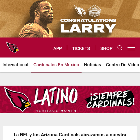
Skip
to
main
content
APP
TICKETS
SHOP
Open menu button
International
Cardenales En Mexico
Noticias
Centro De Vídeo
Arizona Cardinals Fans
La NFL y los Arizona Cardinals abrazamos a nuestra