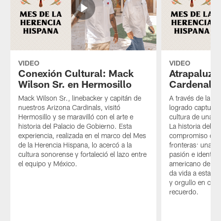
VIDEO
VIDEO
Conexión Cultural: Mack
Atrapaluz: 
Wilson Sr. en Hermosillo
Cardenal
Mack Wilson Sr., linebacker y capitán de
A través de la m
nuestros Arizona Cardinals, visitó
logrado capturar 
Hermosillo y se maravilló con el arte e
cultura de una f
historia del Palacio de Gobierno. Esta
La historia del C
experiencia, realizada en el marco del Mes
compromiso que 
de la Herencia Hispana, lo acercó a la
fronteras: una me
cultura sonorense y fortaleció el lazo entre
pasión e identida
el equipo y México.
americano de los
da vida a esta na
y orgullo en cad
recuerdo.