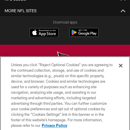
MORE NFL SITES
Download apps
Unless you click “Reject Optional Cookies” you are agreeing to
the continued collection, storage, and use of cookies and
similar technologies (e.g., pixels) on this specific property,
© 2026 ARIZONA CARDINALS. ALL RIGHTS RESERVED.
device, and browser. Cookies and similar technologies are
used for a variety of purposes such as enhancing site
CONTACT US
navigation, analyzing site usage, and assisting in our
EMPLOYMENT
marketing and advertising efforts, including targeted
advertising through third parties. You can further customize
ACCESSIBILITY
your cookie preferences and opt out of optional cookies by
clicking the “Cookies Settings” link in this banner or in the
PRIVACY POLICY
footer of this website’s homepage. For more information,
TERMS & CONDITIONS
please refer to our
Privacy Policy