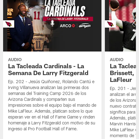
AUDIO
AUDIO
La Tacleada Cardinals - La
La Taclea
Semana De Larry Fitzgerald
Brissett, 
LaFleur
Ep. 202 - Jesús Quiñonez, Rolando Cantú e
Irving Villanueva analizan las primeras dos
Ep. 201 - Jesú
semanas del Training Camp 2026 de los
analizan el ar
Arizona Cardinals y comparten sus
de los Arizona
impresiones sobre el equipo bajo el mando de
nuevo contrato
Mike LaFleur. Además, platican sobre lo que
significa para l
esperan ver en el Hall of Fame Game y rinden
Además, platica
homenaje a Larry Fitzgerald con motivo de su
Marvin Harriso
ingreso al Pro Football Hall of Fame.
Mike LaFleur c
momento de Tre