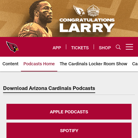
Skip
to
main
content
APP
TICKETS
SHOP
Open menu button
Content
Podcasts Home
The Cardinals Locker Room Show
Ca
Arizona Cardinals Home: The offi
Download Arizona Cardinals Podcasts
APPLE PODCASTS
SPOTIFY