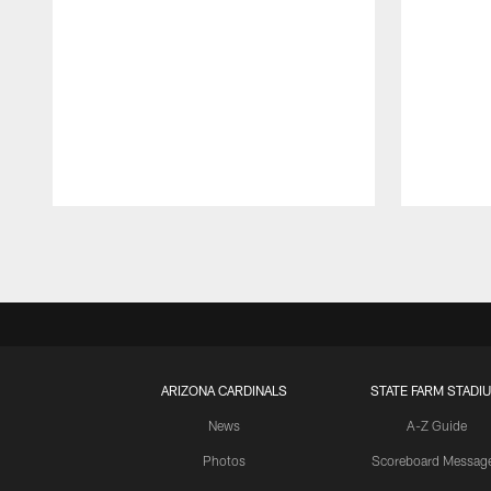
Pause
Play
ARIZONA CARDINALS
STATE FARM STADI
News
A-Z Guide
Photos
Scoreboard Messag