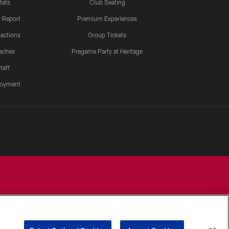
tats
Club Seating
y Report
Premium Experiences
actions
Group Tickets
aches
Pregame Party at Heritage
taff
oyment
YOUR PRIVACY
COOKIE
PREFERENCE