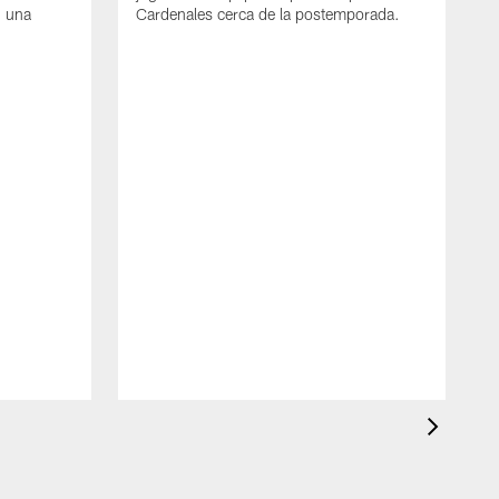
n una
Cardenales cerca de la postemporada.
D
C
s
l