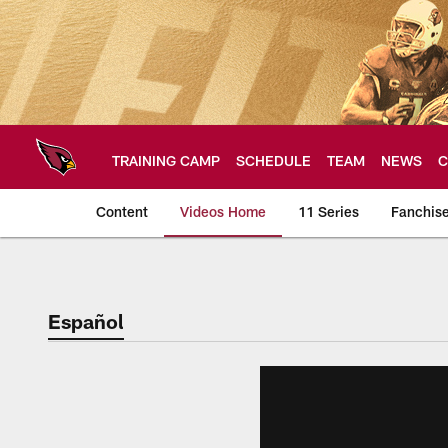
Skip
to
main
content
TRAINING CAMP
SCHEDULE
TEAM
NEWS
C
Content
Videos Home
11 Series
Fanchis
Arizona Cardinals V
Español