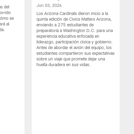
Jun 03, 2026
s del
orrido
Los Arizona Cardinals dieron inicio a la
cómo se
quinta edición de Civics Matters Arizona,
rá al
enviando a 275 estudiantes de
da.
preparatoria a Washington D.C. para una
experiencia educativa enfocada en
liderazgo, participación cívica y gobierno.
Antes de abordar el avión del equipo, los
estudiantes compartieron sus expectativas
sobre un viaje que promete dejar una
huella duradera en sus vidas.
M
A
l
C
d
m
l