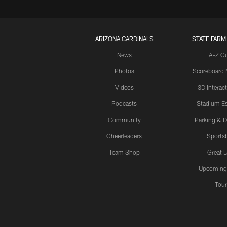
ARIZONA CARDINALS
STATE FARM
News
A-Z G
Photos
Scoreboard
Videos
3D Interac
Podcasts
Stadium Es
Community
Parking & D
Cheerleaders
Sports
Team Shop
Great 
Upcoming
Tour