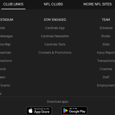
CLUB LINKS
NFL CLUBS
MORE NFL SITES
 STADIUM
STAY ENGAGED
TEAM
uide
Cardinals App
Schedule
 Messages
Cardinals Newsletter
Roster
tive Map
Cardinals Texts
Stats
sentials
Contests & Promotions
Injury Report
irections
Transactions
book
Coaches
Lawn
Staff
 Events
Employment
s
Download apps