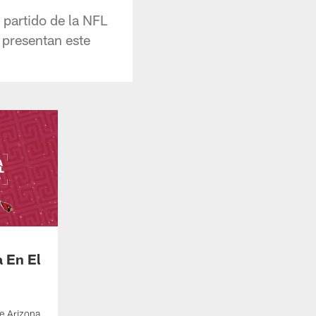
 partido de la NFL
 presentan este
 En El
e Arizona