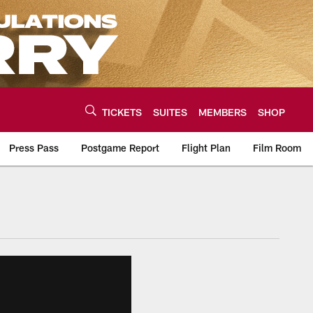
TICKETS
SUITES
MEMBERS
SHOP
Press Pass
Postgame Report
Flight Plan
Film Room