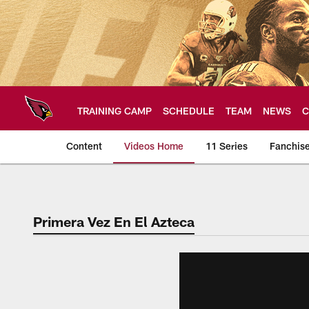
Skip
to
main
content
TRAINING CAMP
SCHEDULE
TEAM
NEWS
C
Content
Videos Home
11 Series
Fanchis
Arizona Cardinals V
Primera Vez En El Azteca