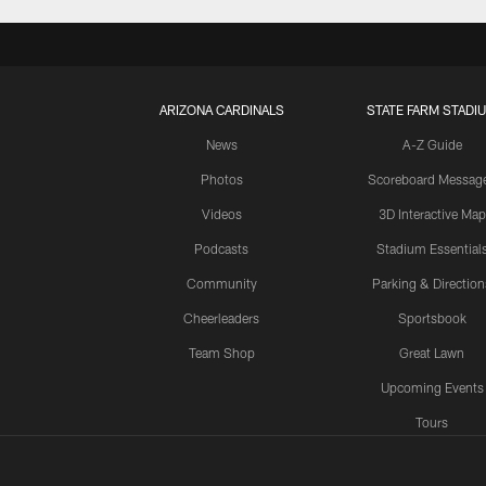
ARIZONA CARDINALS
STATE FARM STADI
News
A-Z Guide
Photos
Scoreboard Messag
Videos
3D Interactive Map
Podcasts
Stadium Essential
Community
Parking & Direction
Cheerleaders
Sportsbook
Team Shop
Great Lawn
Upcoming Events
Tours