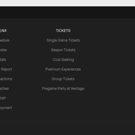
EAM
TICKETS
edule
Single Game Tickets
ster
Season Tickets
tats
Club Seating
y Report
Premium Experiences
actions
Group Tickets
aches
Pregame Party at Heritage
taff
oyment