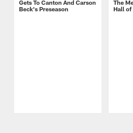
Gets To Canton And Carson
The Me
Beck's Preseason
Hall o
Pause
Play