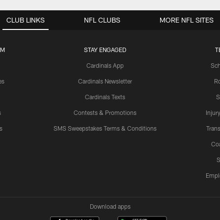
CLUB LINKS
NFL CLUBS
MORE NFL SITES
UM
STAY ENGAGED
T
Cardinals App
Sch
es
Cardinals Newsletter
Ro
Cardinals Texts
S
s
Contests & Promotions
Injur
s
SMS Sweepstakes Terms & Conditions
Trans
Co
S
Empl
Download apps