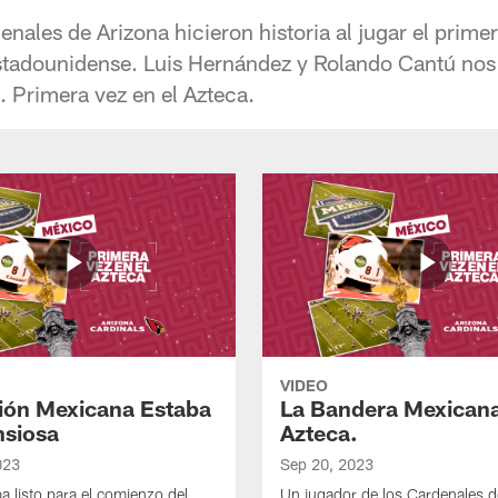
nales de Arizona hicieron historia al jugar el primer
 estadounidense. Luis Hernández y Rolando Cantú nos
. Primera vez en el Azteca.
VIDEO
ción Mexicana Estaba
La Bandera Mexicana
siosa
Azteca.
023
Sep 20, 2023
a listo para el comienzo del
Un jugador de los Cardenales d