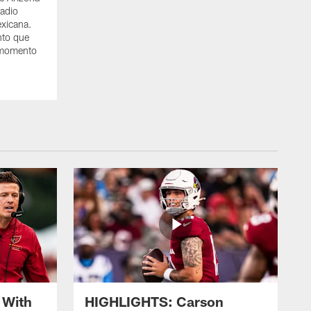
tadio
xicana.
to que
n momento
 With
HIGHLIGHTS: Carson