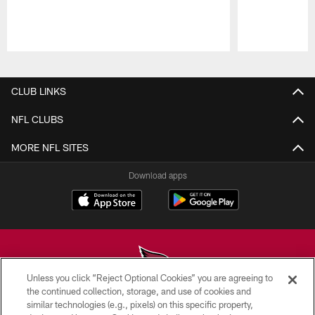
Pause
Play
CLUB LINKS
NFL CLUBS
MORE NFL SITES
Download apps
Unless you click “Reject Optional Cookies” you are agreeing to
the continued collection, storage, and use of cookies and
similar technologies (e.g., pixels) on this specific property,
© 2026 ARIZONA CARDINALS. ALL RIGHTS RESERVED.