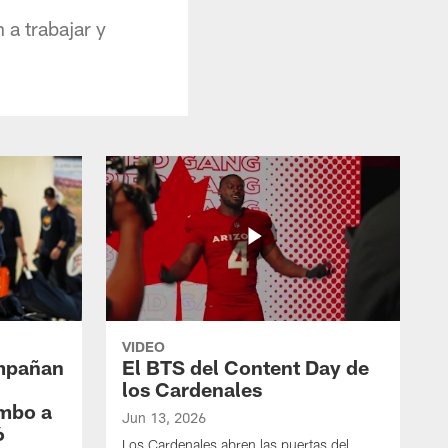
 a trabajar y
VIDEO
mpañan
El BTS del Content Day de
los Cardenales
umbo a
Jun 13, 2026
6
Los Cardenales abren las puertas del