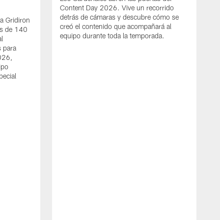
Content Day 2026. Vive un recorrido
detrás de cámaras y descubre cómo se
 a Gridiron
creó el contenido que acompañará al
ás de 140
equipo durante toda la temporada.
l
s para
026,
ipo
pecial
J
L
q
e
p
e
l
A
e