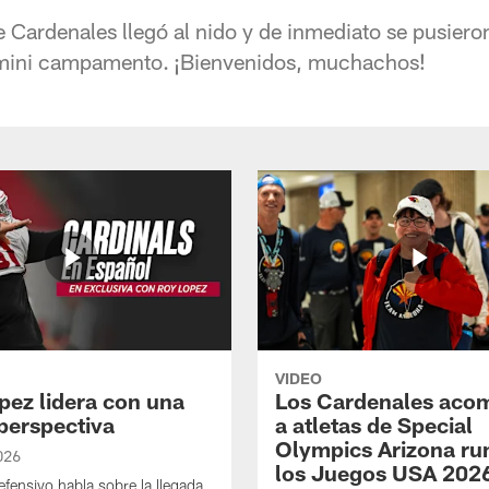
Cardenales llegó al nido y de inmediato se pusieron
 mini campamento. ¡Bienvenidos, muchachos!
VIDEO
pez lidera con una
Los Cardenales aco
perspectiva
a atletas de Special
Olympics Arizona r
026
los Juegos USA 202
defensivo habla sobre la llegada