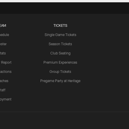
EAM
TICKETS
edule
Single Game Tickets
ster
Season Tickets
tats
Club Seating
y Report
Premium Experiences
actions
Group Tickets
aches
Pregame Party at Heritage
taff
oyment