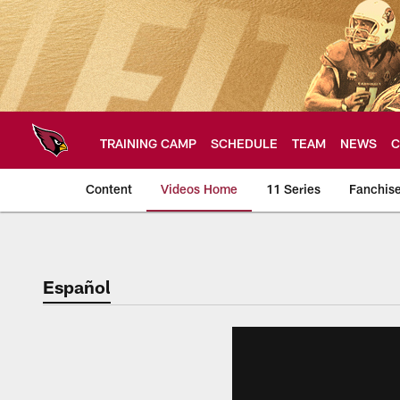
Skip
to
main
content
TRAINING CAMP
SCHEDULE
TEAM
NEWS
C
Content
Videos Home
11 Series
Fanchis
Arizona Cardinals V
Español