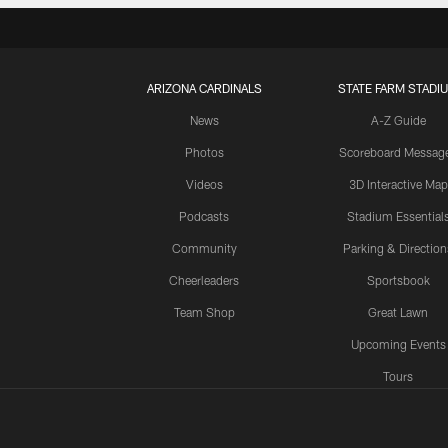
ARIZONA CARDINALS
STATE FARM STADI
News
A-Z Guide
Photos
Scoreboard Messag
Videos
3D Interactive Map
Podcasts
Stadium Essential
Community
Parking & Direction
Cheerleaders
Sportsbook
Team Shop
Great Lawn
Upcoming Events
Tours