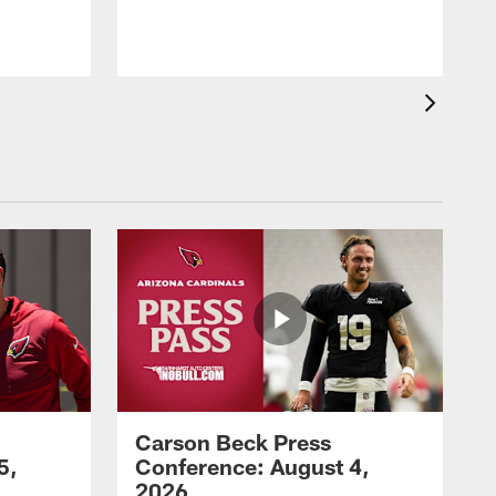
s
h
Carson Beck Press
5,
Conference: August 4,
2026