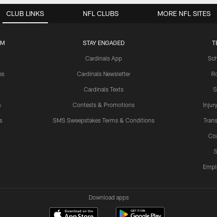
CLUB LINKS
NFL CLUBS
MORE NFL SITES
UM
STAY ENGAGED
T
Cardinals App
Sch
es
Cardinals Newsletter
Ro
Cardinals Texts
S
s
Contests & Promotions
Injur
s
SMS Sweepstakes Terms & Conditions
Trans
Co
S
Empl
Download apps