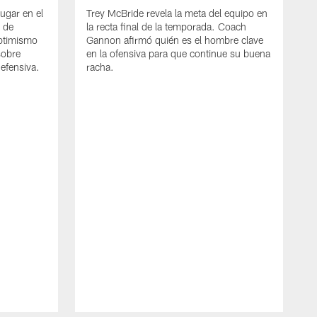
ugar en el
Trey McBride revela la meta del equipo en
 de
la recta final de la temporada. Coach
optimismo
Gannon afirmó quién es el hombre clave
sobre
en la ofensiva para que continue su buena
efensiva.
racha.
D
B
q
e
s
a