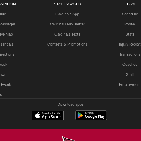
 STADIUM
STAY ENGAGED
TEAM
uide
Cardinals App
Schedule
 Messages
Cardinals Newsletter
Roster
tive Map
Cardinals Texts
Stats
sentials
Contests & Promotions
Injury Report
irections
Transactions
book
Coaches
Lawn
Staff
 Events
Employment
s
Download apps