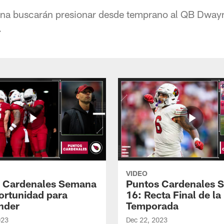
ona buscarán presionar desde temprano al QB Dway
.
VIDEO
 Cardenales Semana
Puntos Cardenales 
ortunidad para
16: Recta Final de la
nder
Temporada
023
Dec 22, 2023