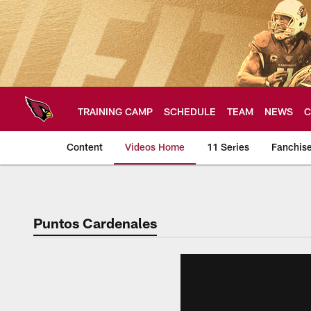
Skip
to
main
content
TRAINING CAMP
SCHEDULE
TEAM
NEWS
C
Content
Videos Home
11 Series
Fanchis
Arizona Cardinals V
Puntos Cardenales