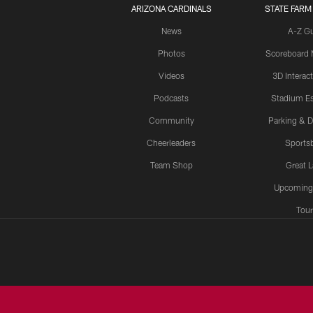
ARIZONA CARDINALS
STATE FARM
News
A-Z G
Photos
Scoreboard
Videos
3D Interac
Podcasts
Stadium Es
Community
Parking & D
Cheerleaders
Sports
Team Shop
Great 
Upcoming
Tour