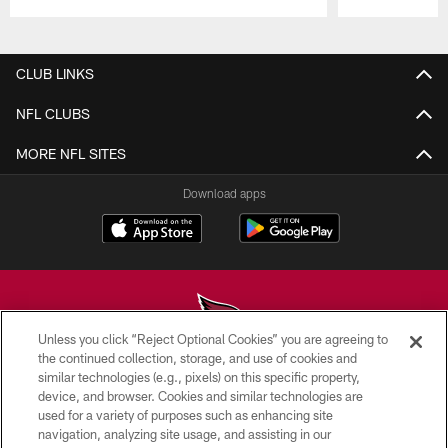
Pause
Play
CLUB LINKS
NFL CLUBS
MORE NFL SITES
Download apps
Unless you click “Reject Optional Cookies” you are agreeing to
the continued collection, storage, and use of cookies and
similar technologies (e.g., pixels) on this specific property,
© 2026 ARIZONA CARDINALS. ALL RIGHTS RESERVED.
device, and browser. Cookies and similar technologies are
used for a variety of purposes such as enhancing site
CONTACT US
navigation, analyzing site usage, and assisting in our