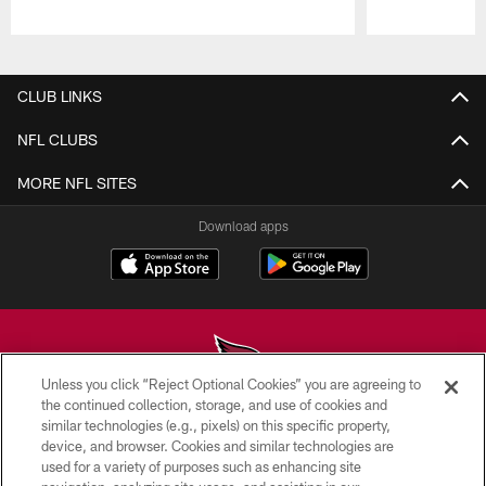
Pause
Play
CLUB LINKS
NFL CLUBS
MORE NFL SITES
Download apps
Unless you click “Reject Optional Cookies” you are agreeing to
the continued collection, storage, and use of cookies and
similar technologies (e.g., pixels) on this specific property,
© 2026 ARIZONA CARDINALS. ALL RIGHTS RESERVED.
device, and browser. Cookies and similar technologies are
used for a variety of purposes such as enhancing site
CONTACT US