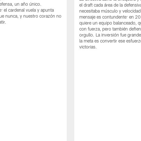
defensa, un año único.
el draft cada área de la defensi
: el cardenal vuela y apunta
necesitaba músculo y velocidad
ue nunca, y nuestro corazón no
mensaje es contundente: en 2
tir.
quiere un equipo balanceado, q
con fuerza, pero también defie
orgullo. La inversión fue grande
la meta es convertir ese esfuer
victorias.