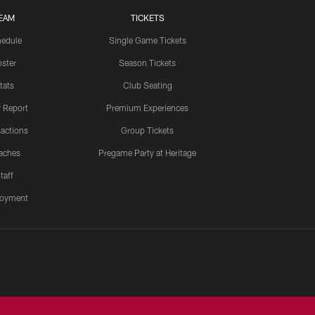
EAM
TICKETS
edule
Single Game Tickets
ster
Season Tickets
tats
Club Seating
y Report
Premium Experiences
actions
Group Tickets
aches
Pregame Party at Heritage
taff
oyment