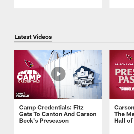
Pause
Play
Latest Videos
Camp Credentials: Fitz
Carson
Gets To Canton And Carson
The Me
Beck's Preseason
Hall o