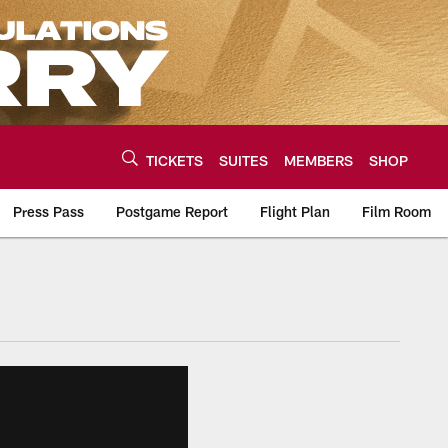
TICKETS
SUITES
MEMBERS
SHOP
Press Pass
Postgame Report
Flight Plan
Film Room