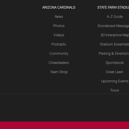
ARIZONA CARDINALS
STATE FARM STADI
News
A-Z Guide
Photos
Scoreboard Messag
Videos
3D Interactive Map
Podcasts
Stadium Essential
Community
Parking & Direction
Cheerleaders
Sportsbook
Team Shop
Great Lawn
Upcoming Events
Tours