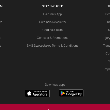
UM
STAY ENGAGED
T
Cardinals App
Sch
es
Cardinals Newsletter
Ro
Cardinals Texts
S
s
Contests & Promotions
Injur
s
SMS Sweepstakes Terms & Conditions
Trans
Co
S
Empl
Download apps