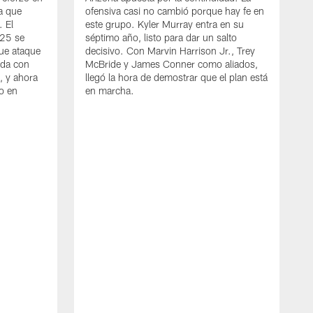
va que
ofensiva casi no cambió porque hay fe en
. El
este grupo. Kyler Murray entra en su
025 se
séptimo año, listo para dar un salto
ue ataque
decisivo. Con Marvin Harrison Jr., Trey
nda con
McBride y James Conner como aliados,
, y ahora
llegó la hora de demostrar que el plan está
zo en
en marcha.
S
L
r
3
O
b
a
a
e
e