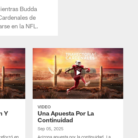
ientras Budda
 Cardenales de
rse en la NFL.
VIDEO
n Y
Una Apuesta Por La
Continuidad
Sep 05, 2025
 reforzó en
Arizona apuesta por la continuidad. La