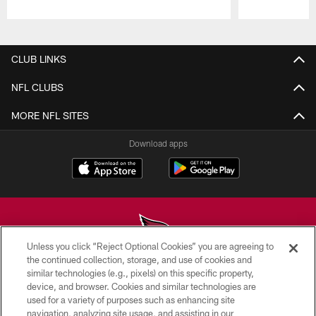
Pause
Play
CLUB LINKS
NFL CLUBS
MORE NFL SITES
Download apps
Unless you click “Reject Optional Cookies” you are agreeing to
the continued collection, storage, and use of cookies and
similar technologies (e.g., pixels) on this specific property,
© 2026 ARIZONA CARDINALS. ALL RIGHTS RESERVED.
device, and browser. Cookies and similar technologies are
used for a variety of purposes such as enhancing site
CONTACT US
navigation, analyzing site usage, and assisting in our