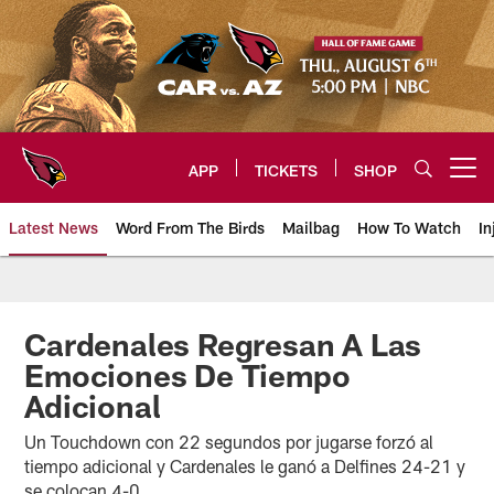
Skip
to
main
content
APP
TICKETS
SHOP
Open menu button
Latest News
Word From The Birds
Mailbag
How To Watch
In
Arizona Cardinals Home: The offi
Cardenales Regresan A Las
Emociones De Tiempo
Adicional
Un Touchdown con 22 segundos por jugarse forzó al
tiempo adicional y Cardenales le ganó a Delfines 24-21 y
se colocan 4-0