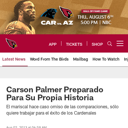
Skip
to
main
content
APP
TICKETS
SHOP
Open menu button
Latest News
Word From The Birds
Mailbag
How To Watch
In
Arizona Cardinals Home: The offi
Carson Palmer Preparado
Para Su Propia Historia
El mariscal hace caso omiso de las comparaciones, sólo
quiere trabajar para el éxito de los Cardenales
Aug 02, 2013 at 06:59 AM