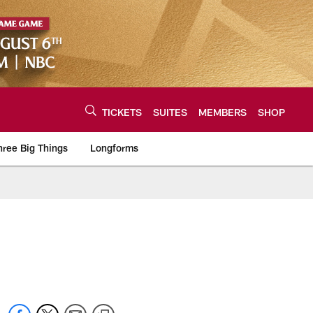
TICKETS
SUITES
MEMBERS
SHOP
hree Big Things
Longforms
urce of the latest C