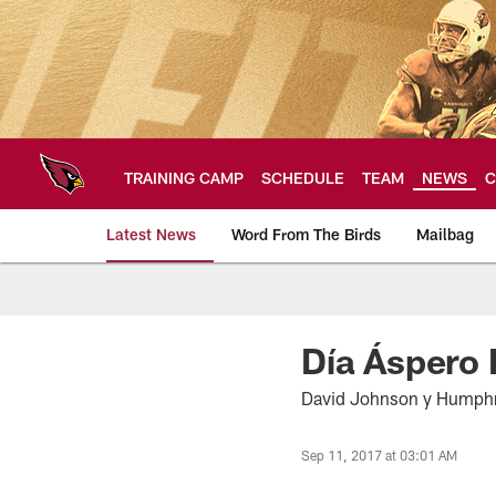
Skip
to
main
content
TRAINING CAMP
SCHEDULE
TEAM
NEWS
C
Latest News
Word From The Birds
Mailbag
Arizona Cardinals H
Día Áspero 
David Johnson y Humphri
Sep 11, 2017 at 03:01 AM