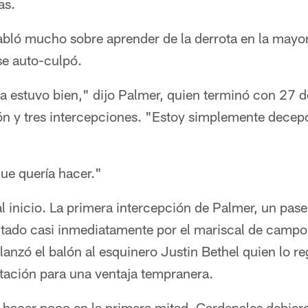
as.
abló mucho sobre aprender de la derrota en la mayor
se auto-culpó.
va estuvo bien," dijo Palmer, quien terminó con 27 
ón y tres intercepciones. "Estoy simplemente decep
ue quería hacer."
al inicio. La primera intercepción de Palmer, un pas
imitado casi inmediatamente por el mariscal de camp
e lanzó el balón al esquinero Justin Bethel quien lo 
otación para una ventaja tempranera.
n hacer poco en la primera mitad. Cardenales debier