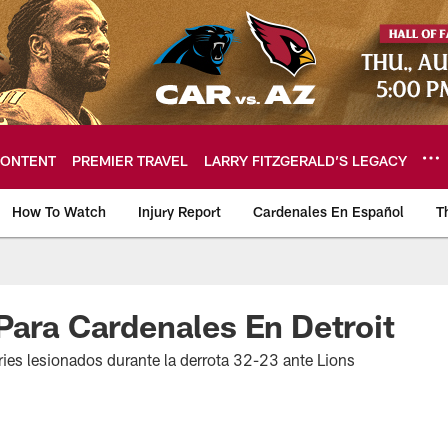
ONTENT
PREMIER TRAVEL
LARRY FITZGERALD’S LEGACY
How To Watch
Injury Report
Cardenales En Español
T
ome: The official so
Para Cardenales En Detroit
es lesionados durante la derrota 32-23 ante Lions