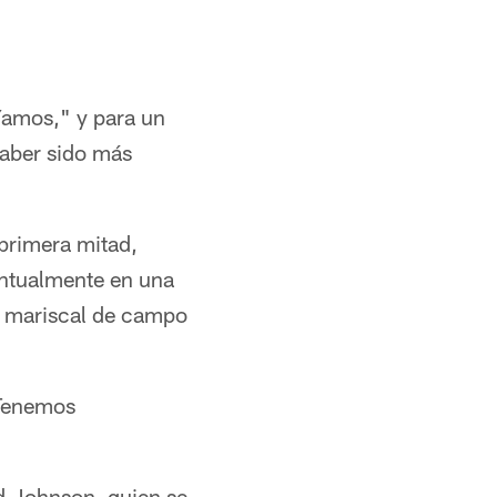
ríamos," y para un
haber sido más
 primera mitad,
entualmente en una
 el mariscal de campo
"Tenemos
d Johnson, quien se