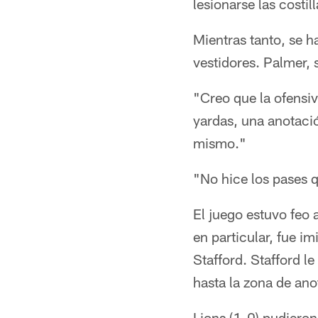
lesionarse las costill
Mientras tanto, se h
vestidores. Palmer, 
"Creo que la ofensi
yardas, una anotaci
mismo."
"No hice los pases q
El juego estuvo feo 
en particular, fue 
Stafford. Stafford l
hasta la zona de an
Lions (1-0) pudiero