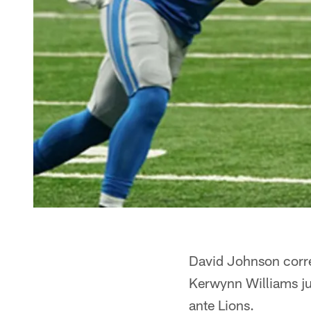
David Johnson corre
Kerwynn Williams ju
ante Lions.