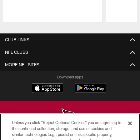
Pause
Play
CLUB LINKS
NFL CLUBS
MORE NFL SITES
Download apps
Unless you click “Reject Optional Cookies” you are agreeing to
the continued collection, storage, and use of cookies and
similar technologies (e.g., pixels) on this specific property,
© 2026 ARIZONA CARDINALS. ALL RIGHTS RESERVED.