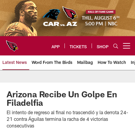
Skip
to
main
content
APP
TICKETS
SHOP
Open menu button
Latest News
Word From The Birds
Mailbag
How To Watch
In
Arizona Cardinals Home: The offi
Arizona Recibe Un Golpe En
Filadelfia
El intento de regreso al final no trascendió y la derrota 24-
21 contra Águilas termina la racha de 4 victorias
consecutivas