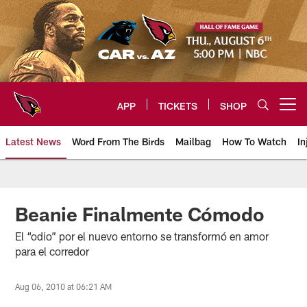
Skip
to
main
content
APP
TICKETS
SHOP
Open menu button
Latest News
Word From The Birds
Mailbag
How To Watch
In
Arizona Cardinals Home: The offi
Beanie Finalmente Cómodo
El “odio” por el nuevo entorno se transformó en amor
para el corredor
Aug 06, 2010 at 06:21 AM