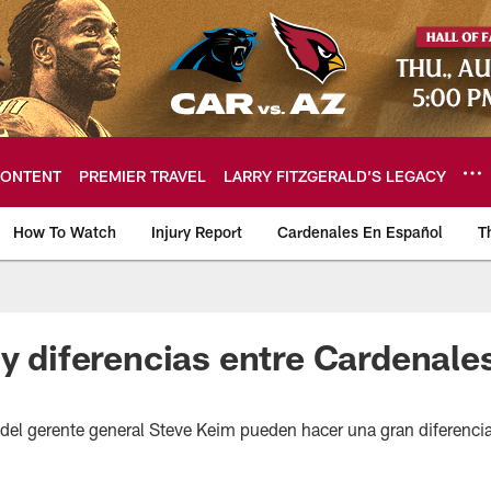
ONTENT
PREMIER TRAVEL
LARRY FITZGERALD’S LEGACY
How To Watch
Injury Report
Cardenales En Español
T
ome: The official so
 y diferencias entre Cardenale
 del gerente general Steve Keim pueden hacer una gran diferenci