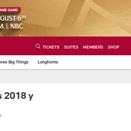
TICKETS
SUITES
MEMBERS
SHOP
hree Big Things
Longforms
urce of the latest C
s 2018 y
a.