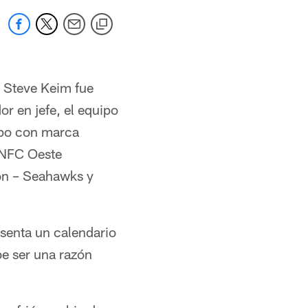
o Steve Keim fue
r en jefe, el equipo
ipo con marca
 NFC Oeste
ión – Seahawks y
esenta un calendario
be ser una razón