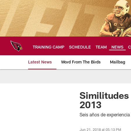
Skip
to
main
content
TRAINING CAMP
SCHEDULE
TEAM
NEWS
C
Latest News
Word From The Birds
Mailbag
Arizona Cardinals H
Similitudes
2013
Seis años de experiencia
Jun 21, 2018 at 05:13 PM