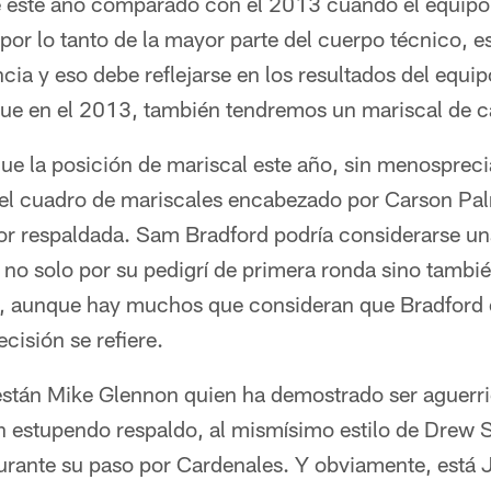
de este año comparado con el 2013 cuando el equipo
 por lo tanto de la mayor parte del cuerpo técnico, e
ia y eso debe reflejarse en los resultados del equi
que en el 2013, también tendremos un mariscal de 
ue la posición de mariscal este año, sin menosprec
del cuadro de mariscales encabezado por Carson Pa
r respaldada. Sam Bradford podría considerarse un
no solo por su pedigrí de primera ronda sino tambié
as, aunque hay muchos que consideran que Bradford 
ecisión se refiere.
están Mike Glennon quien ha demostrado ser aguerri
un estupendo respaldo, al mismísimo estilo de Drew 
rante su paso por Cardenales. Y obviamente, está 