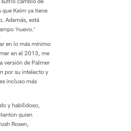
 sufrió cambio de
s que Keim ya tiene
po. Además, está
campo 'nuevo.'
iar en lo más mínimo
lmer en el 2013, me
a versión de Palmer
n por su intelecto y
es incluso más
do y habilidoso,
Stanton quien
Josh Rosen,