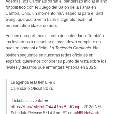
Además, los Cardinals darán el banderazo inicial al año
futbolístico con el Juego del Salón de la Fama en
Canton, Ohio, un momento muy especial para el Bird
Gang, que podrá ver a Larry Fitzgerald recibir el
emblemático blazer dorado.
Acá les compartimos el resto del calendario. También
los invitamos a escuchar el breakdown completo en
nuestro podcast oficial,
. No
La Tacleada Cardinals
olviden seguirnos en nuestras redes oficiales en
español; queremos conocer su punto de vista sobre los
rivales y desafíos que enfrentará Arizona en 2026.
La agenda está llena. 📆🏈
Calendario Oficial 2026
¡Tickets a la venta! ➡️
https://t.co/mMmbO4441n
#BirdGang
| 2026 NFL
Schedule Release 5/14 8pm ET en
@NFLNetwork