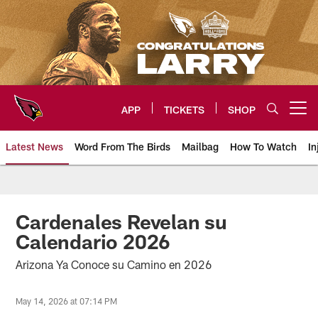
Skip
to
main
content
APP
TICKETS
SHOP
Open menu button
Latest News
Word From The Birds
Mailbag
How To Watch
In
Arizona Cardinals Home: The offi
Cardenales Revelan su
Calendario 2026
Arizona Ya Conoce su Camino en 2026
May 14, 2026 at 07:14 PM