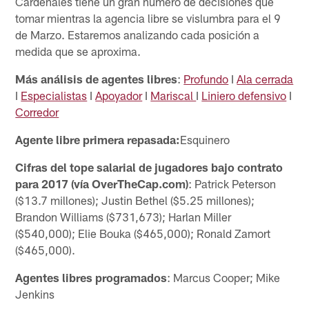
Cardenales tiene un gran número de decisiones que
tomar mientras la agencia libre se vislumbra para el 9
de Marzo. Estaremos analizando cada posición a
medida que se aproxima.
Más análisis de agentes libres
:
Profundo
I
Ala cerrada
I
Especialistas
I
Apoyador
I
Mariscal
I
Liniero defensivo
I
Corredor
Agente libre primera repasada:
Esquinero
Cifras del tope salarial de jugadores bajo contrato
para 2017 (vía OverTheCap.com)
: Patrick Peterson
($13.7 millones); Justin Bethel ($5.25 millones);
Brandon Williams ($731,673); Harlan Miller
($540,000); Elie Bouka ($465,000); Ronald Zamort
($465,000).
Agentes libres programados
: Marcus Cooper; Mike
Jenkins