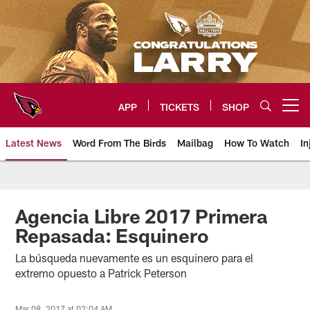
Skip
to
main
content
APP
TICKETS
SHOP
Open menu button
Latest News
Word From The Birds
Mailbag
How To Watch
In
Arizona Cardinals Home: The offi
Agencia Libre 2017 Primera
Repasada: Esquinero
La búsqueda nuevamente es un esquinero para el
extremo opuesto a Patrick Peterson
Mar 08, 2017 at 02:04 AM