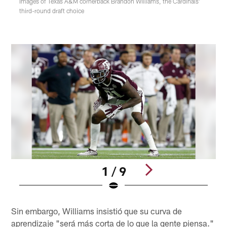
Images of Texas A&M cornerback Brandon Williams, the Cardinals'
third-round draft choice
1 / 9
Pause
Play
Sin embargo, Williams insistió que su curva de
aprendizaje "será más corta de lo que la gente piensa."