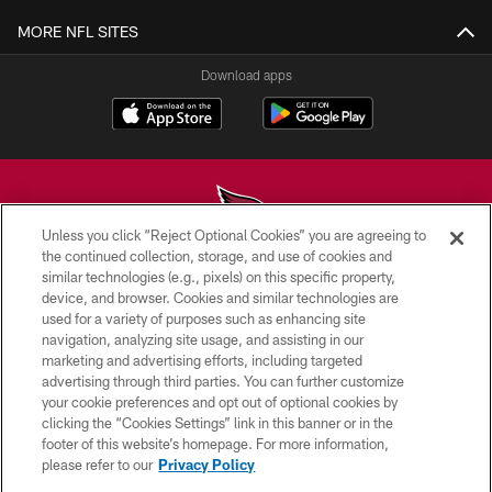
MORE NFL SITES
Download apps
Unless you click “Reject Optional Cookies” you are agreeing to
the continued collection, storage, and use of cookies and
similar technologies (e.g., pixels) on this specific property,
© 2026 ARIZONA CARDINALS. ALL RIGHTS RESERVED.
device, and browser. Cookies and similar technologies are
used for a variety of purposes such as enhancing site
CONTACT US
navigation, analyzing site usage, and assisting in our
EMPLOYMENT
marketing and advertising efforts, including targeted
advertising through third parties. You can further customize
ACCESSIBILITY
your cookie preferences and opt out of optional cookies by
clicking the “Cookies Settings” link in this banner or in the
PRIVACY POLICY
footer of this website’s homepage. For more information,
TERMS & CONDITIONS
please refer to our
Privacy Policy