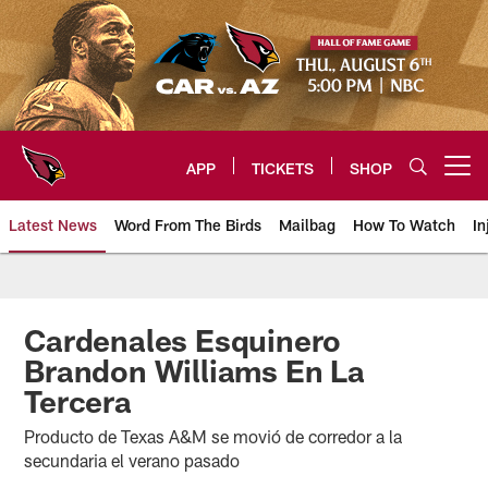
Skip
to
main
content
APP
TICKETS
SHOP
Open menu button
Latest News
Word From The Birds
Mailbag
How To Watch
In
Arizona Cardinals Home: The offi
Cardenales Esquinero
Brandon Williams En La
Tercera
Producto de Texas A&M se movió de corredor a la
secundaria el verano pasado