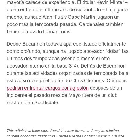
mayoría carece de experiencia. El titular Kevin Minter –
quien enfrenta el último año de su contrato – ha jugado
mucho, aunque Alani Fua y Gabe Martin jugaron un
poco más la temporada pasada. Cardenales también
tienen al novato Lamar Louis.
Deone Bucannon todavía aparece listado oficialmente
como profundo, aunque ha jugado apoyador "dólar" las
últimas dos temporadas (esencialmente el otro
apoyador interno en la base 3-4). Detrás de Bucannon
durante las actividades organizadas de temporada baja
estuvo su colega el profundo Chris Clemons. Clemons
podrían enfrentar cargos por agresión
después de un
incidente el pasado mes de Mayo fuera de un club
nocturno en Scottsdale.
This article has been reproduced in a new format and may be missing
content or contain faulty links. Please use the Contact Us link in our site