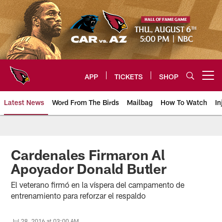
Skip
to
main
content
APP
TICKETS
SHOP
Open menu button
Latest News
Word From The Birds
Mailbag
How To Watch
In
Arizona Cardinals Home: The offi
Cardenales Firmaron Al
Apoyador Donald Butler
El veterano firmó en la víspera del campamento de
entrenamiento para reforzar el respaldo
Jul 28, 2016 at 03:00 AM