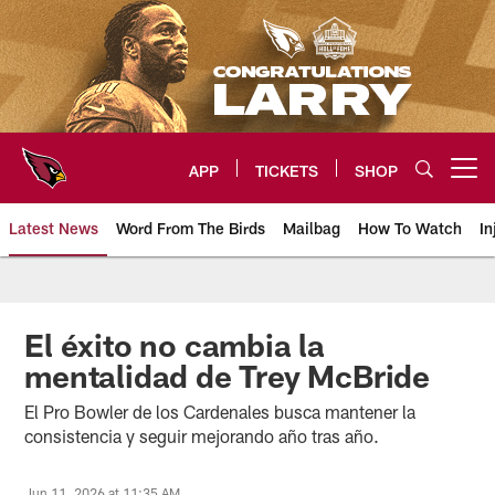
Skip
to
main
content
APP
TICKETS
SHOP
Open menu button
Latest News
Word From The Birds
Mailbag
How To Watch
In
Arizona Cardinals Home: The offi
El éxito no cambia la
mentalidad de Trey McBride
El Pro Bowler de los Cardenales busca mantener la
consistencia y seguir mejorando año tras año.
Jun 11, 2026 at 11:35 AM