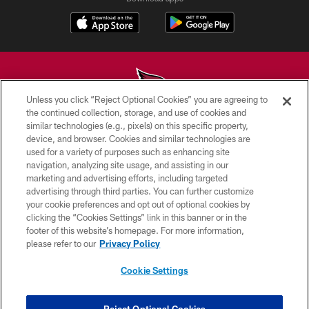
Unless you click “Reject Optional Cookies” you are agreeing to
the continued collection, storage, and use of cookies and
similar technologies (e.g., pixels) on this specific property,
© 2026 ARIZONA CARDINALS. ALL RIGHTS RESERVED.
device, and browser. Cookies and similar technologies are
used for a variety of purposes such as enhancing site
CONTACT US
navigation, analyzing site usage, and assisting in our
EMPLOYMENT
marketing and advertising efforts, including targeted
advertising through third parties. You can further customize
ACCESSIBILITY
your cookie preferences and opt out of optional cookies by
clicking the “Cookies Settings” link in this banner or in the
PRIVACY POLICY
footer of this website’s homepage. For more information,
TERMS & CONDITIONS
please refer to our
Privacy Policy
AD CHOICES
Cookie Settings
YOUR PRIVACY CHOICES
COOKIE SETTINGS