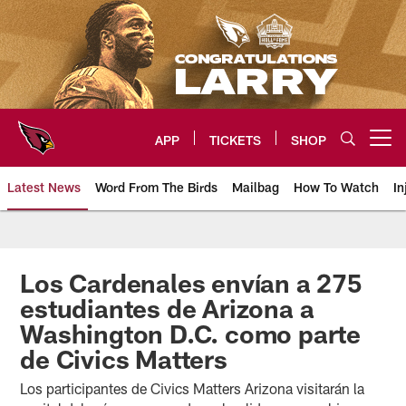
Skip
to
main
content
APP
TICKETS
SHOP
Open menu button
Latest News
Word From The Birds
Mailbag
How To Watch
In
Arizona Cardinals Home: The offi
Los Cardenales envían a 275
estudiantes de Arizona a
Washington D.C. como parte
de Civics Matters
Los participantes de Civics Matters Arizona visitarán la