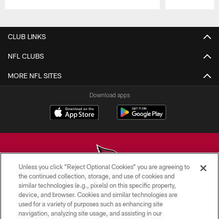
Pause
Play
CLUB LINKS
NFL CLUBS
MORE NFL SITES
Download apps
Unless you click “Reject Optional Cookies” you are agreeing to
the continued collection, storage, and use of cookies and
similar technologies (e.g., pixels) on this specific property,
© 2026 ARIZONA CARDINALS. ALL RIGHTS RESERVED.
device, and browser. Cookies and similar technologies are
used for a variety of purposes such as enhancing site
CONTACT US
navigation, analyzing site usage, and assisting in our