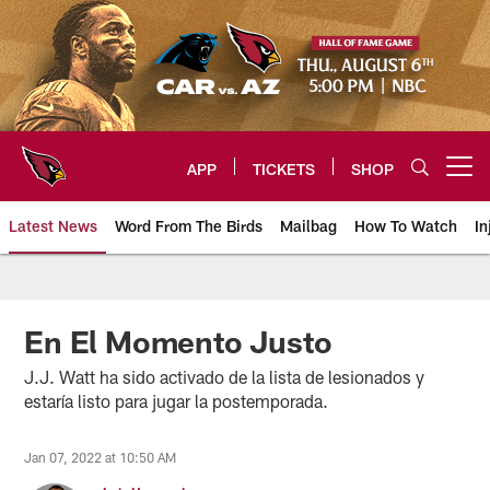
Skip
to
main
content
APP
TICKETS
SHOP
Open menu button
Latest News
Word From The Birds
Mailbag
How To Watch
In
Arizona Cardinals Home: The offi
En El Momento Justo
J.J. Watt ha sido activado de la lista de lesionados y
estaría listo para jugar la postemporada.
Jan 07, 2022 at 10:50 AM