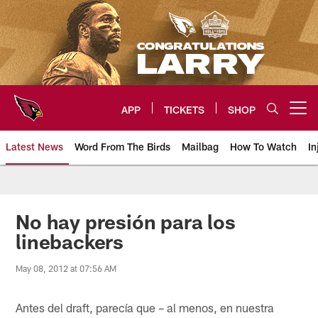
Skip
to
main
content
APP
TICKETS
SHOP
Open menu button
Latest News
Word From The Birds
Mailbag
How To Watch
In
Arizona Cardinals Home: The offi
No hay presión para los
linebackers
May 08, 2012 at 07:56 AM
Antes del draft, parecía que – al menos, en nuestra