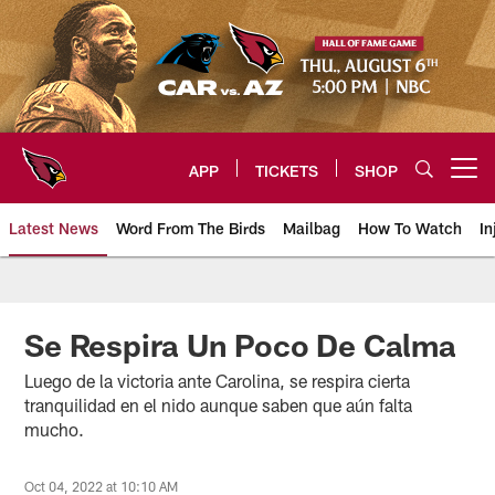
Skip
to
main
content
APP
TICKETS
SHOP
Open menu button
Latest News
Word From The Birds
Mailbag
How To Watch
In
Arizona Cardinals Home: The offi
Se Respira Un Poco De Calma
Luego de la victoria ante Carolina, se respira cierta
tranquilidad en el nido aunque saben que aún falta
mucho.
Oct 04, 2022 at 10:10 AM