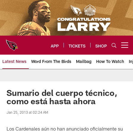
Skip
to
main
content
APP
TICKETS
SHOP
Open menu button
Latest News
Word From The Birds
Mailbag
How To Watch
In
Arizona Cardinals Home: The offi
Sumario del cuerpo técnico,
como está hasta ahora
Jan 25, 2013 at 02:24 AM
Los Cardenales aún no han anunciado oficialmente su