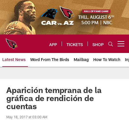
Skip
to
main
content
APP
TICKETS
SHOP
Open menu button
Latest News
Word From The Birds
Mailbag
How To Watch
In
Arizona Cardinals Home: The offi
Aparición temprana de la
gráfica de rendición de
cuentas
May 18, 2017 at 03:00 AM