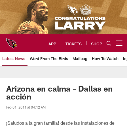
Skip
to
main
content
APP
TICKETS
SHOP
Open menu button
Latest News
Word From The Birds
Mailbag
How To Watch
In
Arizona Cardinals Home: The offi
Arizona en calma – Dallas en
acción
Feb 01, 2011 at 04:12 AM
¡Saludos a la gran familia! desde las instalaciones de