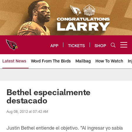
Skip
to
main
content
APP
TICKETS
SHOP
Open menu button
Latest News
Word From The Birds
Mailbag
How To Watch
In
Arizona Cardinals Home: The offi
Bethel especialmente
destacado
Aug 08, 2012 at 07:42 AM
Justin Bethel entiende el objetivo. "Al ingresar yo sabía