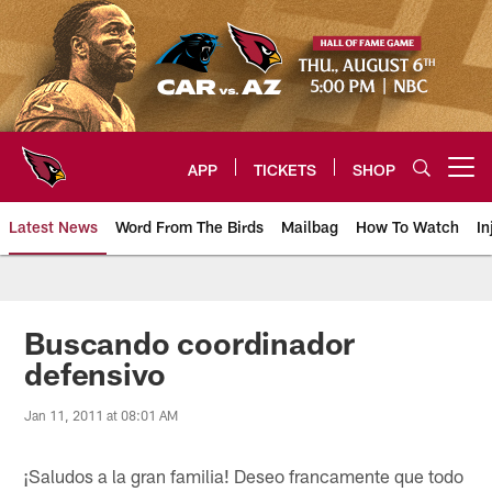
Skip
to
main
content
APP
TICKETS
SHOP
Open menu button
Latest News
Word From The Birds
Mailbag
How To Watch
In
Arizona Cardinals Home: The offi
Buscando coordinador
defensivo
Jan 11, 2011 at 08:01 AM
¡Saludos a la gran familia! Deseo francamente que todo