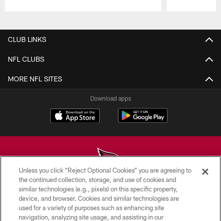
Pause
Play
CLUB LINKS
NFL CLUBS
MORE NFL SITES
Download apps
Unless you click “Reject Optional Cookies” you are agreeing to
the continued collection, storage, and use of cookies and
similar technologies (e.g., pixels) on this specific property,
© 2026 ARIZONA CARDINALS. ALL RIGHTS RESERVED.
device, and browser. Cookies and similar technologies are
used for a variety of purposes such as enhancing site
CONTACT US
navigation, analyzing site usage, and assisting in our