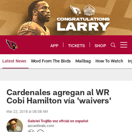
Skip
to
main
content
APP
TICKETS
SHOP
Open menu button
Latest News
Word From The Birds
Mailbag
How To Watch
In
Arizona Cardinals Home: The offi
Cardenales agregan al WR
Cobi Hamilton vía 'waivers'
Mar 22, 2018 at 08:08 AM
Gabriel Trujillo voz oficial en español
azcardinals.com