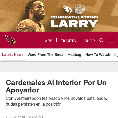
Skip
to
main
content
APP
TICKETS
SHOP
Open menu button
Latest News
Word From The Birds
Mailbag
How To Watch
In
Arizona Cardinals Home: The offi
Cardenales Al Interior Por Un
Apoyador
Con Weatherspoon lesionado y los novatos batallando,
dudas persisten en la posición
Aug 14, 2015 at 04:22 AM