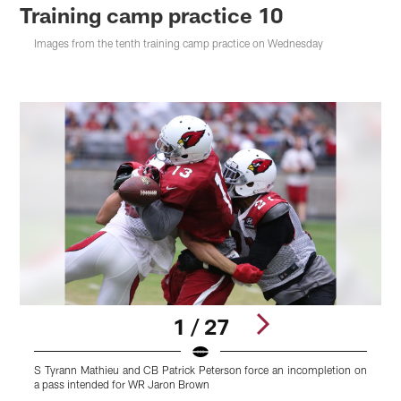
Training camp practice 10
Images from the tenth training camp practice on Wednesday
1 / 27
S Tyrann Mathieu and CB Patrick Peterson force an incompletion on
W
a pass intended for WR Jaron Brown
Pause
Play