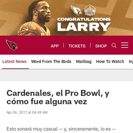
Skip
to
main
content
APP
TICKETS
SHOP
Open menu button
Latest News
Word From The Birds
Mailbag
How To Watch
In
Arizona Cardinals Home: The offi
Cardenales, el Pro Bowl, y
cómo fue alguna vez
Apr 06, 2017 at 04:49 AM
Esto sonará muy casual — y, sinceramente, lo es —