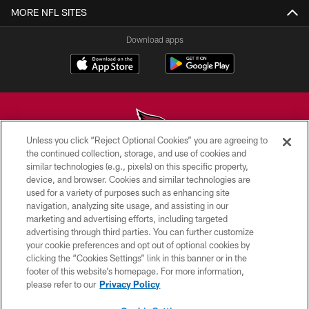
MORE NFL SITES
Download apps
Unless you click “Reject Optional Cookies” you are agreeing to
the continued collection, storage, and use of cookies and
similar technologies (e.g., pixels) on this specific property,
© 2026 ARIZONA CARDINALS. ALL RIGHTS RESERVED.
device, and browser. Cookies and similar technologies are
used for a variety of purposes such as enhancing site
CONTACT US
navigation, analyzing site usage, and assisting in our
EMPLOYMENT
marketing and advertising efforts, including targeted
advertising through third parties. You can further customize
ACCESSIBILITY
your cookie preferences and opt out of optional cookies by
clicking the “Cookies Settings” link in this banner or in the
PRIVACY POLICY
footer of this website’s homepage. For more information,
TERMS & CONDITIONS
please refer to our
Privacy Policy
AD CHOICES