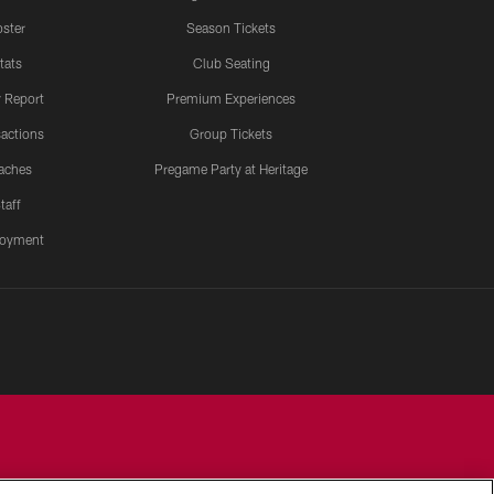
ster
Season Tickets
tats
Club Seating
y Report
Premium Experiences
actions
Group Tickets
aches
Pregame Party at Heritage
taff
oyment