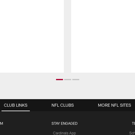
CLUB LINKS
NFL CLUBS
MORE NFL SITES
UM
STAY ENGAGED
T
Cardinals App
Sch