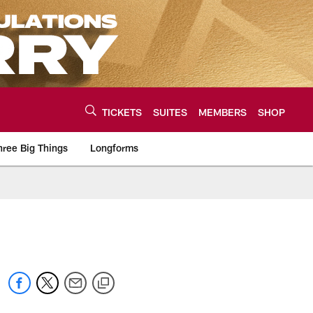
TICKETS
SUITES
MEMBERS
SHOP
hree Big Things
Longforms
urce of the latest C