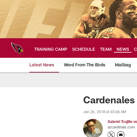
Skip
to
main
content
TRAINING CAMP
SCHEDULE
TEAM
NEWS
C
Latest News
Word From The Birds
Mailbag
Arizona Cardinals H
Cardenales 
Jan 26, 2018 at 03:06 AM
Gabriel Trujillo v
azcardinals.com