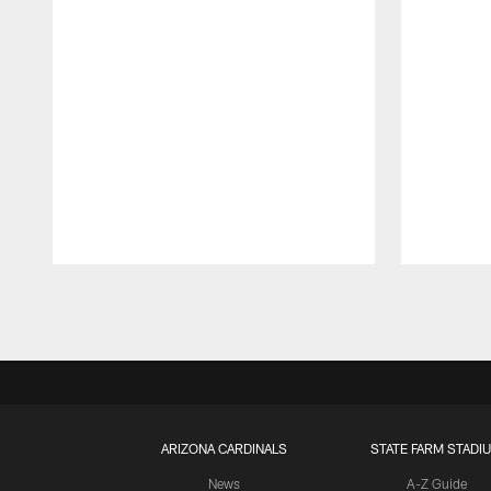
Pause
Play
ARIZONA CARDINALS
STATE FARM STADI
News
A-Z Guide