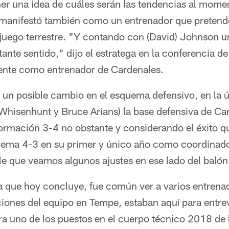
er una idea de cuáles serán las tendencias al momen
manifestó también como un entrenador que pretende
 juego terrestre. "Y contando con (David) Johnson u
stante sentido," dijo el estratega en la conferencia d
ente como entrenador de Cardenales.
 un posible cambio en el esquema defensivo, en la ú
 Whisenhunt y Bruce Arians) la base defensiva de Ca
formación 3-4 no obstante y considerando el éxito q
uema 4-3 en su primer y único año como coordinado
e que veamos algunos ajustes en ese lado del balón
 que hoy concluye, fue común ver a varios entrenad
aciones del equipo en Tempe, estaban aquí para entre
ra uno de los puestos en el cuerpo técnico 2018 de 