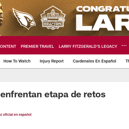
ONTENT
PREMIER TRAVEL
LARRY FITZGERALD’S LEGACY
How To Watch
Injury Report
Cardenales En Español
T
ome: The official so
enfrentan etapa de retos
oz oficial en español