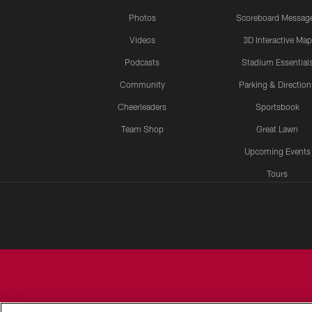
Photos
Scoreboard Messag
Videos
3D Interactive Map
Podcasts
Stadium Essential
Community
Parking & Direction
Cheerleaders
Sportsbook
Team Shop
Great Lawn
Upcoming Events
Tours