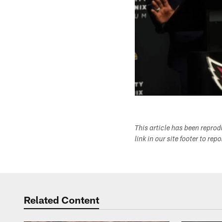
This article has been repro
link in our site footer to rep
Related Content