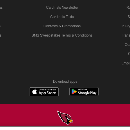
es
Cardinals Newsletter
Ro
Cardinals Texts
S
s
Contests & Promotions
Injur
s
SMS Sweepstakes Terms & Conditions
Trans
Co
S
Empl
Download apps