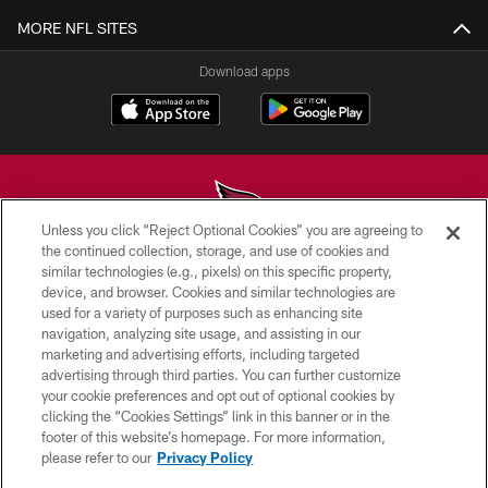
MORE NFL SITES
Download apps
Unless you click “Reject Optional Cookies” you are agreeing to
the continued collection, storage, and use of cookies and
similar technologies (e.g., pixels) on this specific property,
© 2026 ARIZONA CARDINALS. ALL RIGHTS RESERVED.
device, and browser. Cookies and similar technologies are
used for a variety of purposes such as enhancing site
CONTACT US
navigation, analyzing site usage, and assisting in our
EMPLOYMENT
marketing and advertising efforts, including targeted
advertising through third parties. You can further customize
ACCESSIBILITY
your cookie preferences and opt out of optional cookies by
clicking the “Cookies Settings” link in this banner or in the
PRIVACY POLICY
footer of this website’s homepage. For more information,
TERMS & CONDITIONS
please refer to our
Privacy Policy