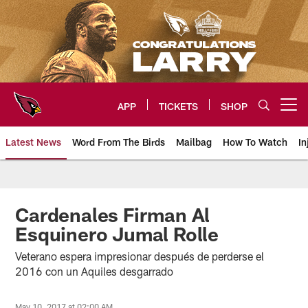
Skip
to
main
content
APP
TICKETS
SHOP
Open menu button
Latest News
Word From The Birds
Mailbag
How To Watch
In
Arizona Cardinals Home: The offi
Cardenales Firman Al
Esquinero Jumal Rolle
Veterano espera impresionar después de perderse el
2016 con un Aquiles desgarrado
May 10, 2017 at 02:00 AM