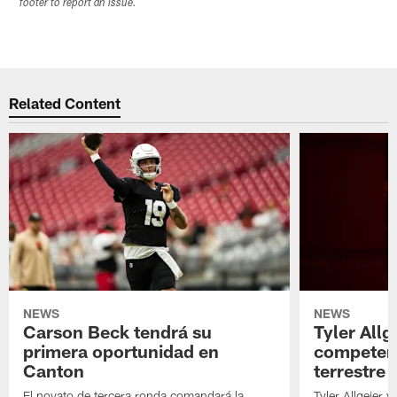
footer to report an issue.
Related Content
NEWS
NEWS
Carson Beck tendrá su
Tyler Allg
primera oportunidad en
competenc
Canton
terrestre
El novato de tercera ronda comandará la
Tyler Allgeier 