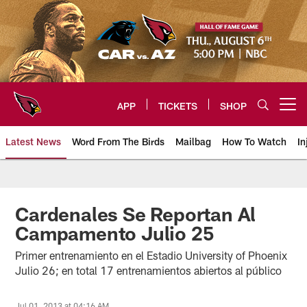
Skip
to
main
content
APP
TICKETS
SHOP
Open menu button
Latest News
Word From The Birds
Mailbag
How To Watch
In
Arizona Cardinals Home: The offi
Cardenales Se Reportan Al
Campamento Julio 25
Primer entrenamiento en el Estadio University of Phoenix
Julio 26; en total 17 entrenamientos abiertos al público
Jul 01, 2013 at 04:16 AM