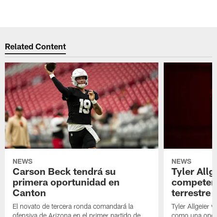
Related Content
NEWS
NEWS
Carson Beck tendrá su
Tyler Allg
primera oportunidad en
competenc
Canton
terrestre
El novato de tercera ronda comandará la
Tyler Allgeier 
ofensiva de Arizona en el primer partido de
como una oport