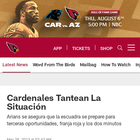
Skip
to
main
content
APP
TICKETS
SHOP
Open menu button
Latest News
Word From The Birds
Mailbag
How To Watch
In
Arizona Cardinals Home: The offi
Cardenales Tantean La
Situación
Arians se asegura que la escuadra se prepare para
terceras oportunidades, franja roja y los dos minutos
May 29, 2013 at 02:47 AM