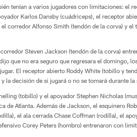
én tenían a varios jugadores con limitaciones: el r
apoyador Karlos Dansby (cuádriceps), el receptor abi
, el corredor Alfonso Smith (tendón de la corva) y el
 corredor Steven Jackson (tendón de la corva) entre
dijo que no era seguro que regresara el domingo, lo
ugar. El receptor abierto Roddy White (tobillo y ten
 y la decisión de si jugará o no se tomará durante l
elling (tobillo) y el apoyador Stephen Nicholas (mu
ca de Atlanta. Además de Jackson, el esquinero Robert
dilla), el ala cerrada Chase Coffman (rodilla), el a
e defensivo Corey Peters (hombro) entrenaron con limi