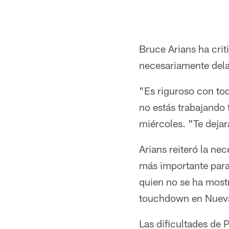
Bruce Arians ha cri
necesariamente del
"Es riguroso con to
no estás trabajando 
miércoles. "Te deja
Arians reiteró la ne
más importante para
quien no se ha mostr
touchdown en Nueva
Las dificultades de