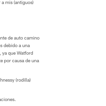
a mis (antiguos)
dente de auto camino
es debido a una
e, ya que Watford
te por causa de una
nessy (rodilla)
taciones.