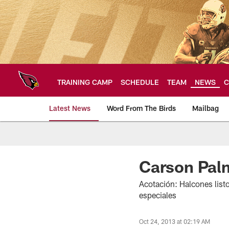
Skip
to
main
content
TRAINING CAMP
SCHEDULE
TEAM
NEWS
C
Latest News
Word From The Birds
Mailbag
Arizona Cardinals H
Carson Pal
Acotación: Halcones list
especiales
Oct 24, 2013 at 02:19 AM