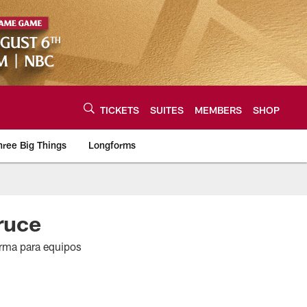
TICKETS
SUITES
MEMBERS
SHOP
hree Big Things
Longforms
urce of the latest C
ruce
irma para equipos