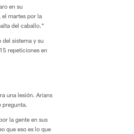
aro en su
 el martes por la
lta del caballo."
 del sistema y su
 15 repeticiones en
a una lesión. Arians
e pregunta.
por la gente en sus
eo que eso es lo que