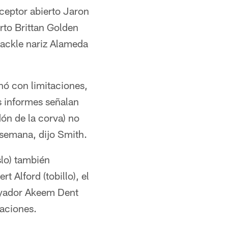
eceptor abierto Jaron
erto Brittan Golden
 tackle nariz Alameda
nó con limitaciones,
s informes señalan
dón de la corva) no
a semana, dijo Smith.
slo) también
 Alford (tobillo), el
poyador Akeem Dent
taciones.