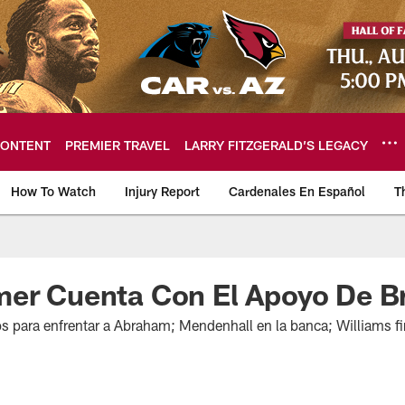
ONTENT
PREMIER TRAVEL
LARRY FITZGERALD’S LEGACY
How To Watch
Injury Report
Cardenales En Español
T
ome: The official so
mer Cuenta Con El Apoyo De B
os para enfrentar a Abraham; Mendenhall en la banca; Williams f