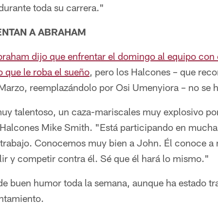
durante toda su carrera."
ENTAN A ABRAHAM
braham dijo que enfrentar
el domingo
al equipo con 
 que le roba el sueño
, pero los Halcones – que rec
n Marzo, reemplazándolo por Osi Umenyiora – no se h
muy talentoso, un caza-mariscales muy explosivo por
s Halcones Mike Smith. "Está participando en mucha
trabajo. Conocemos muy bien a John. Él conoce a n
r y competir contra él. Sé que él hará lo mismo."
e buen humor toda la semana, aunque ha estado tra
entamiento.