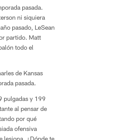
emporada pasada.
erson ni siquiera
El año pasado, LeSean
r partido. Matt
balón todo el
harles de Kansas
orada pasada.
 9 pulgadas y 199
tante al pensar de
ntando por qué
siada ofensiva
se lesiona, ¿Dónde te