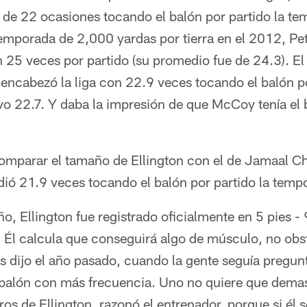
de 22 ocasiones tocando el balón por partido la t
emporada de 2,000 yardas por tierra en el 2012, Pet
ón 25 veces por partido (su promedio fue de 24.3). 
encabezó la liga con 22.9 veces tocando el balón po
vo 22.7. Y daba la impresión de que McCoy tenía el 
 comparar el tamaño de Ellington con el de Jamaal C
dió 21.9 veces tocando el balón por partido la temp
, Ellington fue registrado oficialmente en 5 pies -
. Él calcula que conseguirá algo de músculo, no obs
ns dijo el año pasado, cuando la gente seguía pregu
l balón con más frecuencia. Uno no quiere que dema
os de Ellington, razonó el entrenador, porque si él 