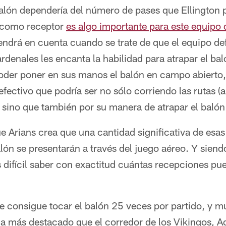
balón dependería del número de pases que Ellington p
n como receptor
es algo importante para este equipo d
endrá en cuenta cuando se trate de que el equipo de
rdenales les encanta la habilidad para atrapar el bal
poder poner en sus manos el balón en campo abierto,
efectivo que podría ser no sólo corriendo las rutas (
sino que también por su manera de atrapar el balón 
e Arians crea que una cantidad significativa de esa
alón se presentarán a través del juego aéreo. Y siend
s difícil saber con exactitud cuántas recepciones pu
die consigue tocar el balón 25 veces por partido, y
la más destacado que el corredor de los Vikingos, Ad