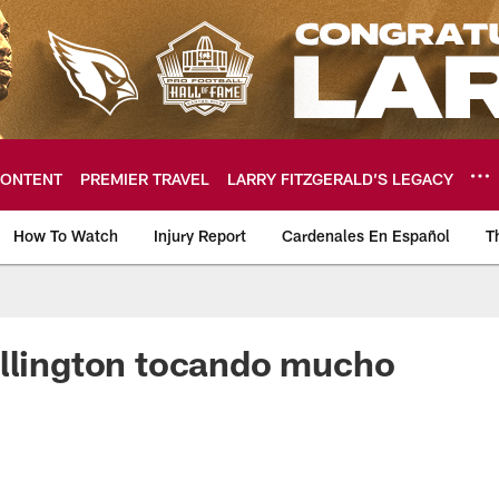
ONTENT
PREMIER TRAVEL
LARRY FITZGERALD’S LEGACY
How To Watch
Injury Report
Cardenales En Español
T
ome: The official so
Ellington tocando mucho