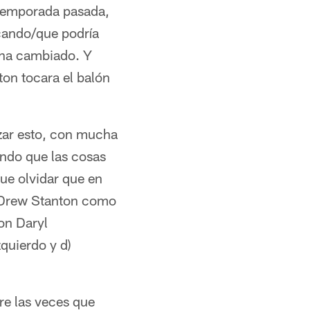
 temporada pasada,
ocando/que podría
 ha cambiado. Y
ton tocara el balón
izar esto, con mucha
ndo que las cosas
ue olvidar que en
a Drew Stanton como
con Daryl
quierdo y d)
bre las veces que