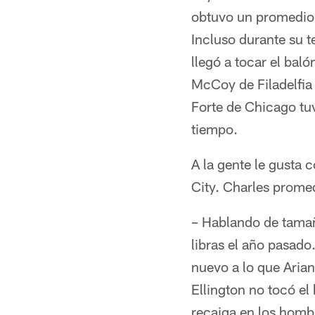
obtuvo un promedio 
Incluso durante su t
llegó a tocar el bal
McCoy de Filadelfia 
Forte de Chicago tu
tiempo.
A la gente le gusta
City. Charles prome
– Hablando de tamaño
libras el año pasado
nuevo a lo que Aria
Ellington no tocó e
recaiga en los hombr