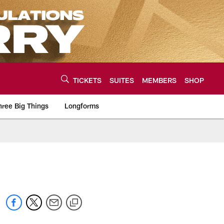
TICKETS
SUITES
MEMBERS
SHOP
hree Big Things
Longforms
urce of the latest C