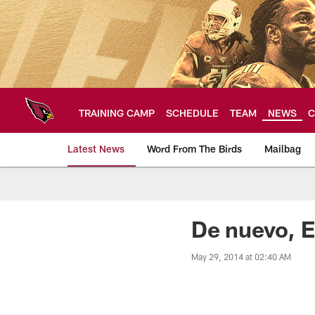
Skip
to
main
content
TRAINING CAMP
SCHEDULE
TEAM
NEWS
C
Latest News
Word From The Birds
Mailbag
Arizona Cardinals H
De nuevo, 
May 29, 2014 at 02:40 AM