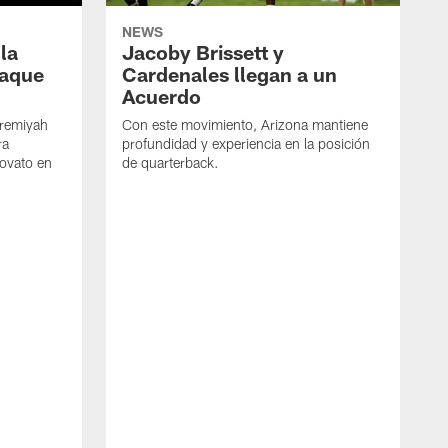
NEWS
 la
Jacoby Brissett y
taque
Cardenales llegan a un
Acuerdo
Jeremiyah
Con este movimiento, Arizona mantiene
ra
profundidad y experiencia en la posición
novato en
de quarterback.
E
c