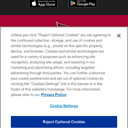
Unless you click “Reject Optional Cookies” you are agreeing to
the continued collection, storage, and use of cookies and
similar technologies (e.g., pixels) on this specific property,
© 2026 ARIZONA CARDINALS. ALL RIGHTS RESERVED.
device, and browser. Cookies and similar technologies are
used for a variety of purposes such as enhancing site
CONTACT US
navigation, analyzing site usage, and assisting in our
EMPLOYMENT
marketing and advertising efforts, including targeted
advertising through third parties. You can further customize
ACCESSIBILITY
your cookie preferences and opt out of optional cookies by
clicking the “Cookies Settings” link in this banner or in the
PRIVACY POLICY
footer of this website’s homepage. For more information,
TERMS & CONDITIONS
please refer to our
Privacy Policy
AD CHOICES
Cookie Settings
YOUR PRIVACY CHOICES
COOKIE SETTINGS
Reject Optional Cookies