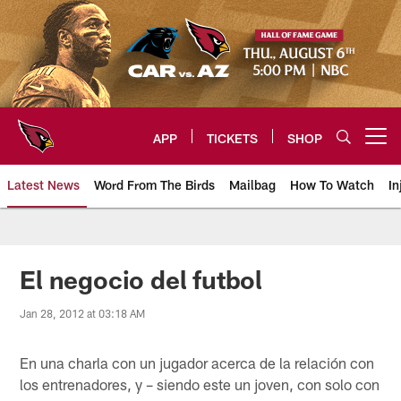
Skip
to
main
content
APP
TICKETS
SHOP
Open menu button
Latest News
Word From The Birds
Mailbag
How To Watch
In
Arizona Cardinals Home: The offi
El negocio del futbol
Jan 28, 2012 at 03:18 AM
En una charla con un jugador acerca de la relación con
los entrenadores, y – siendo este un joven, con solo con