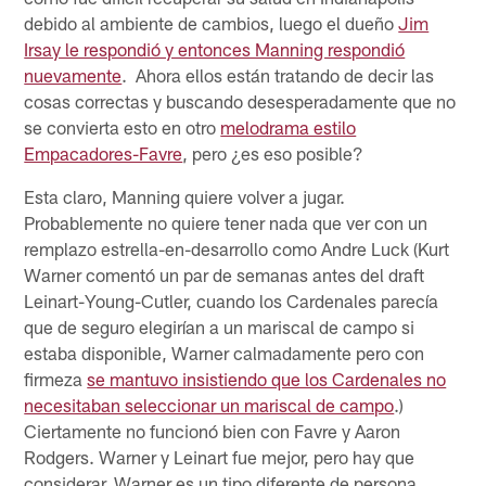
debido al ambiente de cambios, luego el dueño
Jim
Irsay le respondió y entonces Manning respondió
nuevamente
. Ahora ellos están tratando de decir las
cosas correctas y buscando desesperadamente que no
se convierta esto en otro
melodrama estilo
Empacadores-Favre
, pero ¿es eso posible?
Esta claro, Manning quiere volver a jugar.
Probablemente no quiere tener nada que ver con un
remplazo estrella-en-desarrollo como Andre Luck (Kurt
Warner comentó un par de semanas antes del draft
Leinart-Young-Cutler, cuando los Cardenales parecía
que de seguro elegirían a un mariscal de campo si
estaba disponible, Warner calmadamente pero con
firmeza
se mantuvo insistiendo que los Cardenales no
necesitaban seleccionar un mariscal de campo
.)
Ciertamente no funcionó bien con Favre y Aaron
Rodgers. Warner y Leinart fue mejor, pero hay que
considerar, Warner es un tipo diferente de persona.