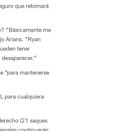
 seguro que retomará
ngo? "Básicamente me
jo Arians. "Ryan
pueden tener
n desaparecer."
ase "para mantenerse
FL para cualquiera
 derecho (21 saques
denales continuarán