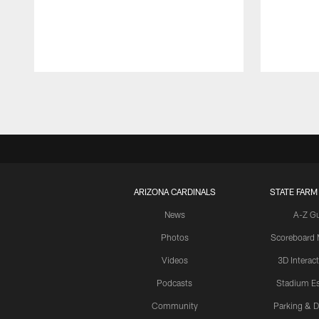
Pause
Play
ARIZONA CARDINALS
STATE FARM
News
A-Z G
Photos
Scoreboard
Videos
3D Interac
Podcasts
Stadium Es
Community
Parking & D