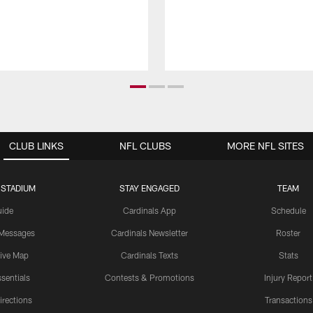
CLUB LINKS
NFL CLUBS
MORE NFL SITES
 STADIUM
STAY ENGAGED
TEAM
uide
Cardinals App
Schedule
 Messages
Cardinals Newsletter
Roster
tive Map
Cardinals Texts
Stats
sentials
Contests & Promotions
Injury Report
irections
Transactions