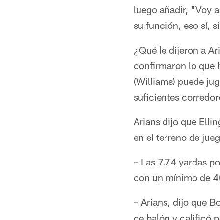
luego añadir, "Voy a
su función, eso sí,
¿Qué le dijeron a A
confirmaron lo que 
(Williams) puede ju
suficientes corredor
Arians dijo que Elli
en el terreno de jue
– Las 7.74 yardas po
con un mínimo de 4
– Arians, dijo que 
de balón y calificó