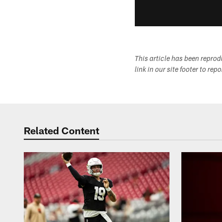
This article has been repro
link in our site footer to rep
Related Content