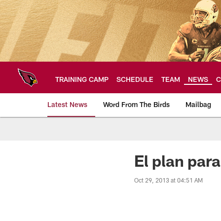
Skip
to
main
content
TRAINING CAMP
SCHEDULE
TEAM
NEWS
C
Latest News
Word From The Birds
Mailbag
Arizona Cardinals H
El plan par
Oct 29, 2013 at 04:51 AM