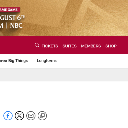
TICKETS
SUITES
MEMBERS
SHOP
hree Big Things
Longforms
urce of the latest C