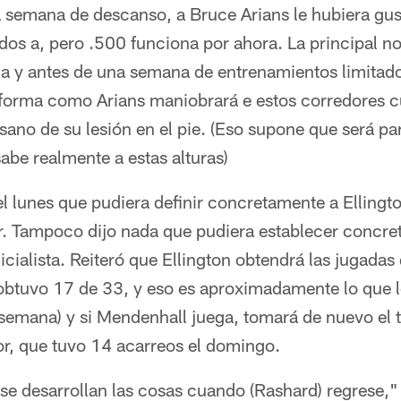
a semana de descanso, a Bruce Arians le hubiera gus
 dos a, pero .500 funciona por ahora. La principal not
ria y antes de una semana de entrenamientos limitad
a forma como Arians maniobrará e estos corredores
ano de su lesión en el pie. (Eso supone que será par
sabe realmente a estas alturas)
el lunes que pudiera definir concretamente a Ellingto
r. Tampoco dijo nada que pudiera establecer concr
ialista. Reiteró que Ellington obtendrá las jugadas
 obtuvo 17 de 33, y eso es aproximadamente lo que 
semana) y si Mendenhall juega, tomará de nuevo el t
or, que tuvo 14 acarreos el domingo.
e desarrollan las cosas cuando (Rashard) regrese," 