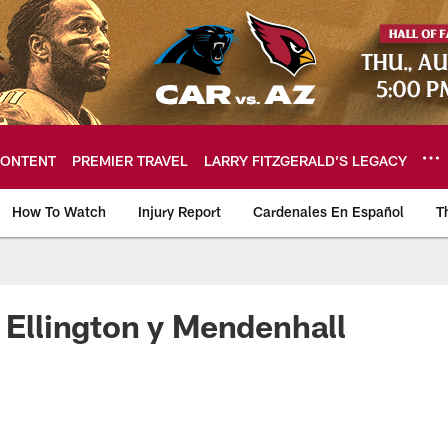
ONTENT
PREMIER TRAVEL
LARRY FITZGERALD’S LEGACY
How To Watch
Injury Report
Cardenales En Español
T
ome: The official so
a Ellington y Mendenhall