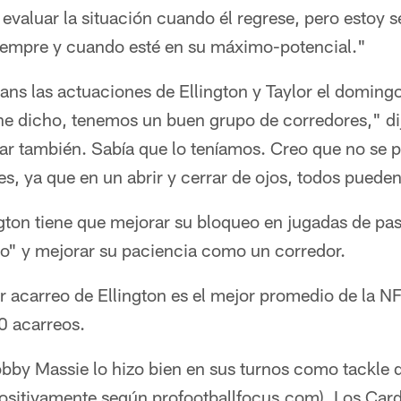
 evaluar la situación cuando él regrese, pero estoy
 siempre y cuando esté en su máximo-potencial."
rians las actuaciones de Ellington y Taylor el domi
he dicho, tenemos un buen grupo de corredores," di
gar también. Sabía que lo teníamos. Creo que no se 
es, ya que en un abrir y cerrar de ojos, todos puede
ngton tiene que mejorar su bloqueo en jugadas de p
go" y mejorar su paciencia como un corredor.
r acarreo de Ellington es el mejor promedio de la N
0 acarreos.
Bobby Massie lo hizo bien en sus turnos como tackle
 positivamente según profootballfocus.com). Los Car