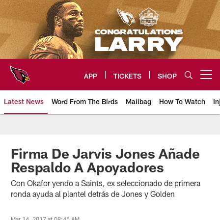
Skip
to
main
content
APP
TICKETS
SHOP
Open menu button
Latest News
Word From The Birds
Mailbag
How To Watch
In
Arizona Cardinals Home: The offi
Firma De Jarvis Jones Añade
Respaldo A Apoyadores
Con Okafor yendo a Saints, ex seleccionado de primera
ronda ayuda al plantel detrás de Jones y Golden
Mar 14, 2017 at 08:45 AM