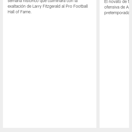
semana histórico que culminará con la
El novato de t
exaltación de Larry Fitzgerald al Pro Football
ofensiva de Ari
Hall of Fame.
pretemporada a
Pause
Play