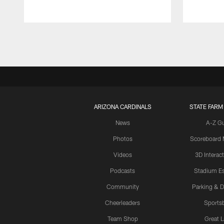
Pause
Play
ARIZONA CARDINALS
STATE FARM
News
A-Z G
Photos
Scoreboard
Videos
3D Interac
Podcasts
Stadium Es
Community
Parking & D
Cheerleaders
Sports
Team Shop
Great 