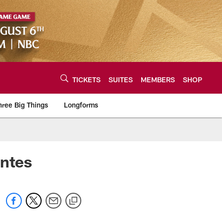
TICKETS
SUITES
MEMBERS
SHOP
hree Big Things
Longforms
urce of the latest C
entes