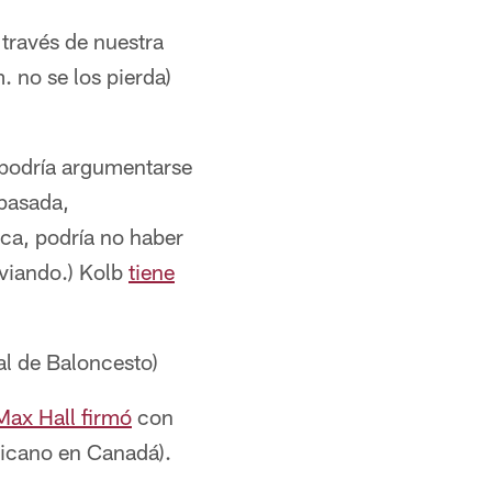
través de nuestra
. no se los pierda)
podría argumentarse
pasada,
ica, podría no haber
sviando.) Kolb
tiene
l de Baloncesto)
Max Hall firmó
con
ricano en Canadá).