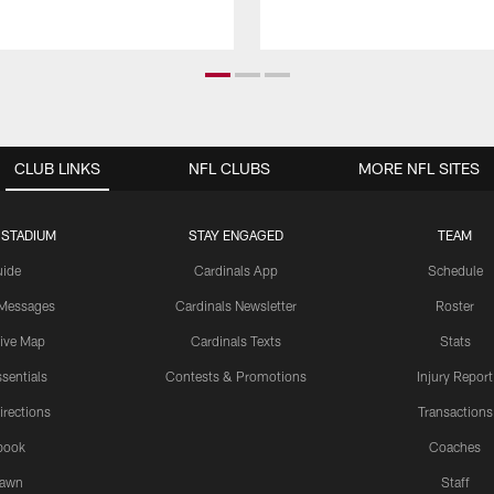
CLUB LINKS
NFL CLUBS
MORE NFL SITES
 STADIUM
STAY ENGAGED
TEAM
uide
Cardinals App
Schedule
 Messages
Cardinals Newsletter
Roster
tive Map
Cardinals Texts
Stats
sentials
Contests & Promotions
Injury Report
irections
Transactions
book
Coaches
Lawn
Staff