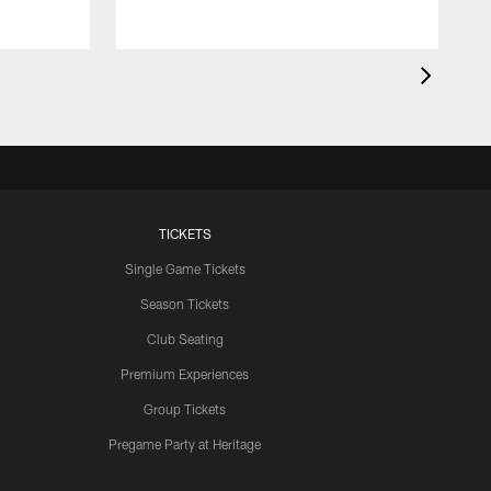
TICKETS
Single Game Tickets
Season Tickets
Club Seating
Premium Experiences
Group Tickets
Pregame Party at Heritage