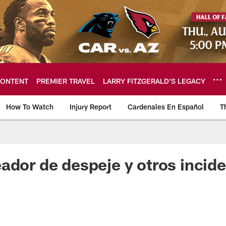
ONTENT
PREMIER TRAVEL
LARRY FITZGERALD’S LEGACY
How To Watch
Injury Report
Cardenales En Español
T
ome: The official so
ador de despeje y otros incid