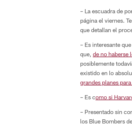
– La escuadra de por
página el viernes. T
que detallan el proc
– Es interesante qu
que,
de no haberse l
posiblemente todavía
existido en lo absol
grandes planes para
– Es c
omo si Harvar
– Presentado sin co
los Blue Bombers de