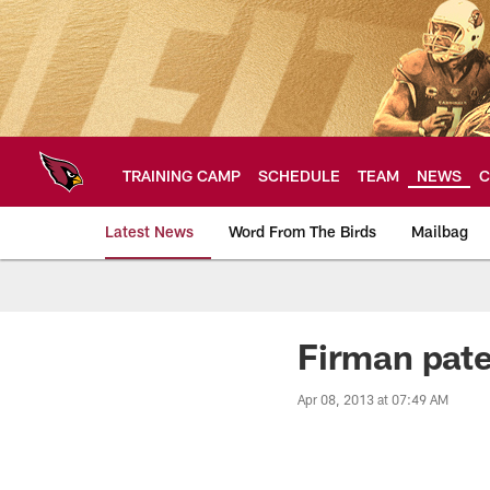
Skip
to
main
content
TRAINING CAMP
SCHEDULE
TEAM
NEWS
C
Latest News
Word From The Birds
Mailbag
Arizona Cardinals H
Firman pate
Apr 08, 2013 at 07:49 AM