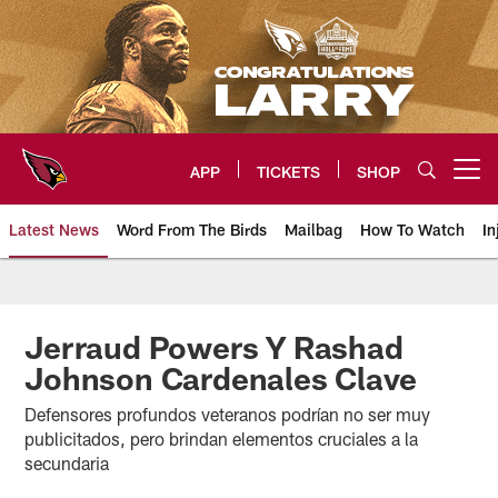
Skip
to
main
content
APP
TICKETS
SHOP
Open menu button
Latest News
Word From The Birds
Mailbag
How To Watch
In
Arizona Cardinals Home: The offi
Jerraud Powers Y Rashad
Johnson Cardenales Clave
Defensores profundos veteranos podrían no ser muy
publicitados, pero brindan elementos cruciales a la
secundaria