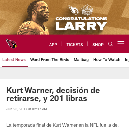
Skip
to
main
content
APP
TICKETS
SHOP
Open menu button
Latest News
Word From The Birds
Mailbag
How To Watch
In
Arizona Cardinals Home: The offi
Kurt Warner, decisión de
retirarse, y 201 libras
Jun 23, 2017 at 02:17 AM
La temporada final de Kurt Warner en la NFL fue la del