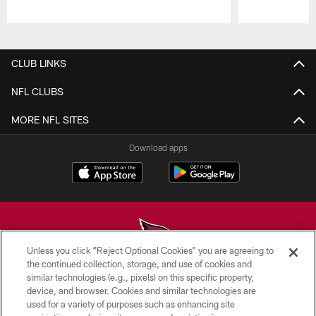
Pause
Play
CLUB LINKS
NFL CLUBS
MORE NFL SITES
Download apps
Unless you click “Reject Optional Cookies” you are agreeing to
the continued collection, storage, and use of cookies and
similar technologies (e.g., pixels) on this specific property,
© 2026 ARIZONA CARDINALS. ALL RIGHTS RESERVED.
device, and browser. Cookies and similar technologies are
used for a variety of purposes such as enhancing site
CONTACT US