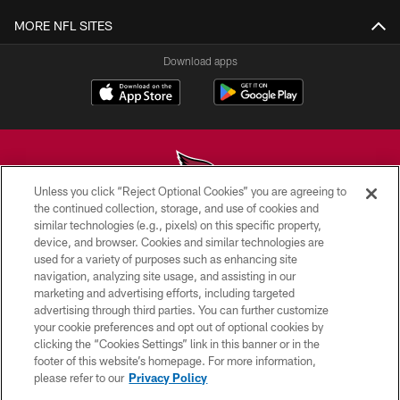
MORE NFL SITES
Download apps
Unless you click “Reject Optional Cookies” you are agreeing to
the continued collection, storage, and use of cookies and
similar technologies (e.g., pixels) on this specific property,
© 2026 ARIZONA CARDINALS. ALL RIGHTS RESERVED.
device, and browser. Cookies and similar technologies are
used for a variety of purposes such as enhancing site
CONTACT US
navigation, analyzing site usage, and assisting in our
EMPLOYMENT
marketing and advertising efforts, including targeted
advertising through third parties. You can further customize
ACCESSIBILITY
your cookie preferences and opt out of optional cookies by
clicking the “Cookies Settings” link in this banner or in the
PRIVACY POLICY
footer of this website’s homepage. For more information,
TERMS & CONDITIONS
please refer to our
Privacy Policy