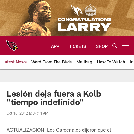
Skip
to
main
content
APP
TICKETS
SHOP
Open menu button
Latest News
Word From The Birds
Mailbag
How To Watch
In
Arizona Cardinals Home: The offi
Lesión deja fuera a Kolb
"tiempo indefinido"
Oct 16, 2012 at 04:11 AM
ACTUALIZACIÓN: Los Cardenales dijeron que el