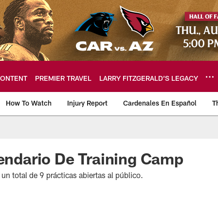
ONTENT
PREMIER TRAVEL
LARRY FITZGERALD’S LEGACY
How To Watch
Injury Report
Cardenales En Español
T
ome: The official so
lendario De Training Camp
n total de 9 prácticas abiertas al público.