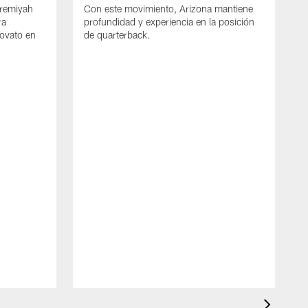
Jeremiyah
Con este movimiento, Arizona mantiene
ra
profundidad y experiencia en la posición
novato en
de quarterback.
E
c
f
c