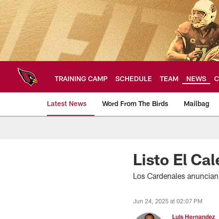
Skip
to
main
content
TRAINING CAMP
SCHEDULE
TEAM
NEWS
C
Latest News
Word From The Birds
Mailbag
Arizona Cardinals H
Listo El Ca
Los Cardenales anuncian u
Jun 24, 2025 at 02:07 PM
Luis Hernandez