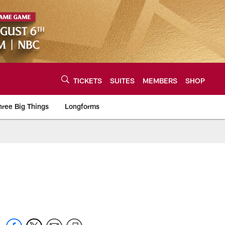
TICKETS
SUITES
MEMBERS
SHOP
hree Big Things
Longforms
urce of the latest C